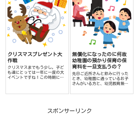
クリスマスプレゼント大
無償化になったのに何故
作戦
幼稚園の預かり保育の保
育料を一旦支払うの？
クリスマスまでもう少し。子ど
も達にとっては一年に一度の大
先日ご近所さんと飲みに行った
イベントですね！この時期にな
とき、幼稚園に通っているお子
ると、保護者の方は 子どもをど
さんがいる方と、幼児教育無償
うやって喜ばせよ
化の話になり、こんなお話を伺
う・・・？？？ なんて事も考え
いました。 幼稚園の保育料は一
ることも多いと思います！我が
旦支払う？ 一番下の子が幼稚園
家では、子供はすでに高校生と
に通っているのですが、幼児教
中学生...
育無償化になるのに、保育...
スポンサーリンク