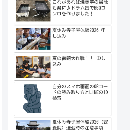
これがあれば焼き芋の掃除
も楽に♪ドラム缶でBBQコ
ンロを作りました！
夏休み寺子屋体験2026 申
し込み
夏の宿題大作戦！！ 申し
込み
自分のスマホ画面のQRコー
ドの読み取り方とLINEのID
検索
夏休み寺子屋体験2026（安
養院）送迎時の注意事項