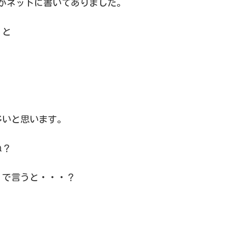
がネットに書いてありました。
くと
多いと思います。
ね？
）で言うと・・・？