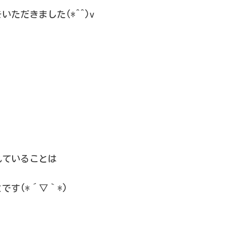
いただきました(*^^)v
れていることは
す(*´▽｀*)