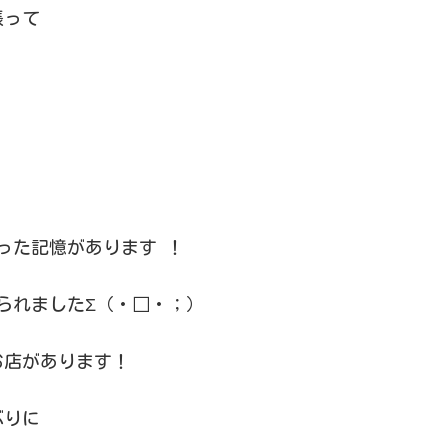
張って
った記憶があります ！
られましたΣ（・□・；）
お店があります！
ぶりに