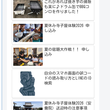
これがあれば焼き芋の掃除
も楽に♪ドラム缶でBBQコ
ンロを作りました！
夏休み寺子屋体験2026 申
し込み
夏の宿題大作戦！！ 申し
込み
自分のスマホ画面のQRコー
ドの読み取り方とLINEのID
検索
夏休み寺子屋体験2026（安
養院）送迎時の注意事項