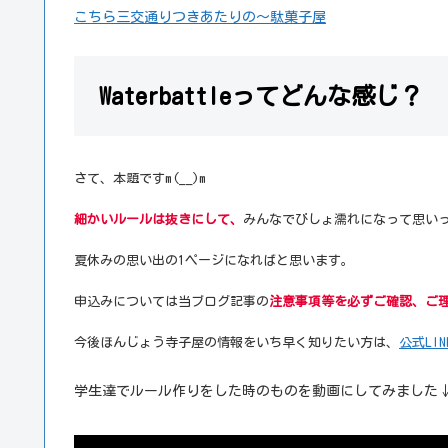
こちら三交通りつきあたりの～駄菓子屋
Waterbattleってどんな感じ？
さて、本題ですm(__)m
細かいルールは抜きにして、
みんなでびしょ濡れになって思い
夏休みの思い出の1ページになればと思います。
申込みについては当ブログ記事の
注意事項等を必ずご確認、ご
今後ほんじょう寺子屋の情報をいち早く知りたい方は、
公式LI
学生達でルール作りをした時のものを動画にしてみました