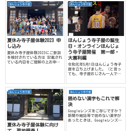
の他に、14時からは反省会や翌
m(__)m ８月２日も参加したい方
ほんじょう寺子屋
ほんじょう寺子屋
日の予行練習が...
は、別々に申込を...
夏休み寺子屋体験2023 申
ほんじょう寺子屋の誕生
し込み
日・オンラインほんじょ
う寺子屋開催 第一部・
夏休み寺子屋体験2023にご参加
を検討されている方は 記載され
大喜利編
ている内容をご理解の上お申込
令和元年5月1日ほんじょう寺子
み下さいm(__)m 2023年7月8日
屋を立ち上げました。（と言っ
18時までに申し込みされた方
ても、寺子屋おじさん一人でし
は、参加出来ます。 ほんじょう
たがｗ） 本庄市をもっと若い力
寺子屋のイベント情報やお得な
で盛り上げたい！もっと子供達
情報をゲット出来...
の笑顔を！という当時の気持ち
は変わりませんし、今後も続け
ほんじょう寺子屋
ほんじょう寺子屋
ていきたいと思っています。
読めない漢字もこれで解
...
決
Googleレンズをご存じですか？
新聞や雑誌等で読めない漢字が
あったときは、Googleレンズで
夏休み寺子屋体験に向け
簡単解決です( ..)φメモメモそ
の他にも便利な機能があるので
て 現地調査！