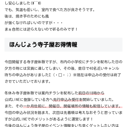
し安心しました(#^^#)
でも、気温も低いし、室内で食べた方が良さそうです。
後は、焼き芋のためにも風
が強くなければいいのですが・・・
まぁ自然には逆らえないので祈るのみです！
ほんじょう寺子屋お得情報
今回開催する寺子屋体験ですが、市内の小学校にチラシを配布した日の
夕方６時には定員に達してしまい、その後、数日で40名近いキャンル
待ちの申込みがありましたΣ（・□・；）※現在は申込みの受付は終了
させていただいております。
冬休み寺子屋体験では案内チラシを配布した
前日の18時から
公式LINEに登録している方へ
先行申込み受付を
開始していました。
また、その
一か月位前に、開催日、開催場所の情報も配信しています。
今回の申込み状況を踏まえ、次回は先着順は考えなおそうと思っていま
すが公式LINEでのメリットがあるように運営します！
今後のほんじょう寺子屋のイベント情報をいち早くゲットしたい方は