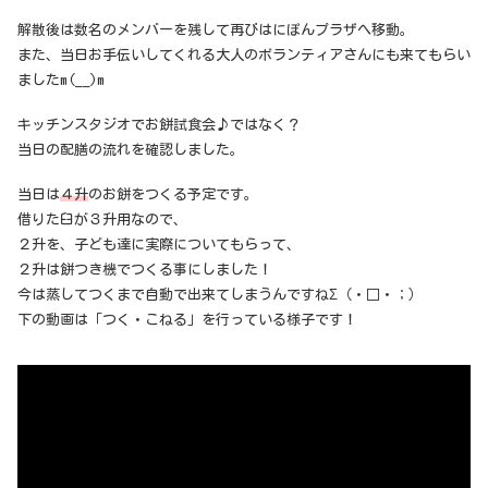
解散後は数名のメンバーを残して再びはにぽんプラザへ移動。
また、当日お手伝いしてくれる大人のボランティアさんにも来てもらい
ましたm(__)m
キッチンスタジオでお餅試食会♪ではなく？
当日の配膳の流れを確認しました。
当日は
４升
のお餅をつくる予定です。
借りた臼が３升用なので、
２升を、子ども達に実際についてもらって、
２升は餅つき機でつくる事にしました！
今は蒸してつくまで自動で出来てしまうんですねΣ（・□・；）
下の動画は「つく・こねる」を行っている様子です！