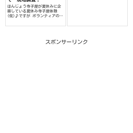
是非、活用してみてください！
ほんじょう寺子屋が夏休みに企
Googleレンズとは？ Go...
画している夏休み寺子屋体験
(仮)♪ですが ボランティアの方
達のおおよその人数が把握出来
たので、本庄市内にある宥勝寺
に行ってきました!この企画は以
前の記事ほんじょう寺子屋でや
ってみたいこと・その１でも書
スポンサーリンク
きましたが...