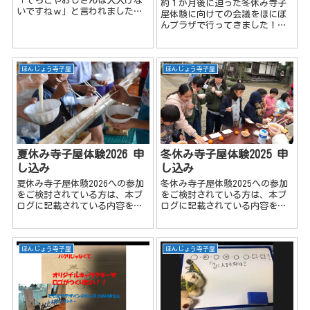
「てらこやおじさんは大人げな
約１か月後に迫った冬休み寺子
いですねｗ」と言われました
屋体験に向けての会議をほにぽ
が、学童で小学校3年生の女の子
んプラザで行ってきました！
にも同じこと言われました
が、その前に 先日、本庄市教育
(;'∀')＃いつまでも童心を忘れ
委員会から後援承認決定通知書
ません まずやってみよう！とり
が届きました！これで各小学校
あえずやってみよう！と、いう
に案内チラシが配布できます
ほんじょう寺子屋
ほんじょう寺子屋
ことで...
(^^♪ しかし...
夏休み寺子屋体験2026 申
冬休み寺子屋体験2025 申
し込み
し込み
夏休み寺子屋体験2026への参加
冬休み寺子屋体験2025への参加
をご検討されている方は、本ブ
をご検討されている方は、本ブ
ログに記載されている内容をご
ログに記載されている内容をご
理解の上お申込み下さい。 ほん
理解の上お申込み下さい。 ほん
じょう寺子屋のイベントの情報
じょう寺子屋のイベントに参加
は、ほんじょう寺子屋LINEオー
するにはほんじょう寺子屋LINE
プンチャットで配信いたしま
オープンチャットに登録する必
ほんじょう寺子屋
ほんじょう寺子屋
す！登録お願いします(^^♪...
要があります！ 今年...