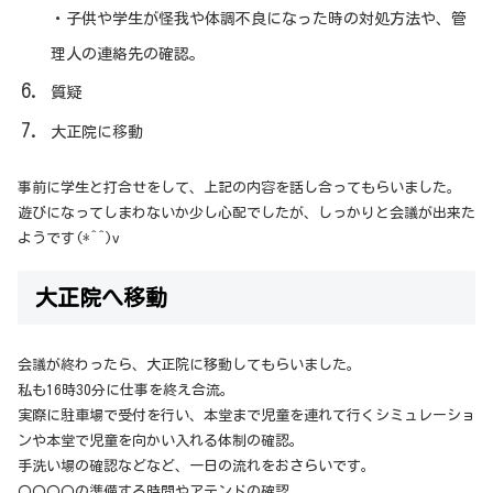
・子供や学生が怪我や体調不良になった時の対処方法や、管
理人の連絡先の確認。
質疑
大正院に移動
事前に学生と打合せをして、上記の内容を話し合ってもらいました。
遊びになってしまわないか少し心配でしたが、しっかりと会議が出来た
ようです(*^^)v
大正院へ移動
会議が終わったら、大正院に移動してもらいました。
私も16時30分に仕事を終え合流。
実際に駐車場で受付を行い、本堂まで児童を連れて行くシミュレーショ
ンや本堂で児童を向かい入れる体制の確認。
手洗い場の確認などなど、一日の流れをおさらいです。
〇〇〇〇の
準備する時間やアテンドの確認