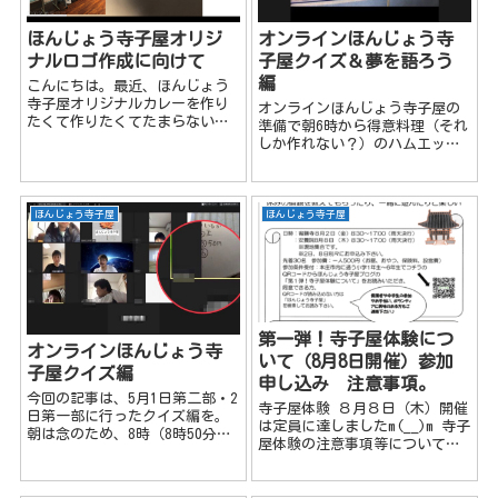
ほんじょう寺子屋オリジ
オンラインほんじょう寺
ナルロゴ作成に向けて
子屋クイズ＆夢を語ろう
編
こんにちは。最近、ほんじょう
寺子屋オリジナルカレーを作り
オンラインほんじょう寺子屋の
たくて作りたくてたまらないの
準備で朝6時から得意料理（それ
でカレー屋さんでバイトしよう
しか作れない？）のハムエッグ
か本気で悩んでいる、一度もカ
を調理しながら、えんとつ町の
レーを作ったことのない、カレ
プペルの歌を口ずさんでいた
ーが大好きな寺子屋おじさんで
ら、妻に「ほんとうるさい(# ﾟ
す。＃最後の晩餐はカレーもん
Дﾟ)」と叱られてしまった（当
ほんじょう寺子屋
ほんじょう寺子屋
じゃがいい ...
たり前？）寺子屋おじさんで
す。 ...
第一弾！寺子屋体験につ
オンラインほんじょう寺
いて（8月8日開催）参加
子屋クイズ編
申し込み 注意事項。
今回の記事は、5月1日第二部・2
寺子屋体験 ８月８日（木）開催
日第一部に行ったクイズ編を。
は定員に達しましたm(__)m 寺子
朝は念のため、8時（8時50分頃
屋体験の注意事項等について記
まで学生が来ないのですが
載します。 ご参加を検討されて
(;^_^A）からZoomを開き準備を
いる保護者の方は 下記の内容を
して、朝9時からと夕方17時から
ご理解の上お申込み下さい