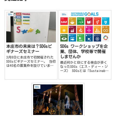
SDGs
SDGs
本庄市の未来は？SDGsビ
SDGs ワークショップを企
ギナーズセミナー
業、団体、学校等で開催
しませんか
3月8日に本庄市で初開催された
SDGsビギナーズセミナー。 当初
最近何かと目にする機会が多く
は40名の募集枠を設けていまし
なったSDGs（エス・ディー・ジ
たが、 大人13名と学生12名の計
ーズ） SDGsとは「Sustainable
25名が参加。新型コロナウイル
Development Goals（持続可能
スのこともあり、早い段階で募
な開発目標）」の略称で、2015
集を締め切り、規模を縮小して
年9月の国連サミットで採択さ
（中止も視野に入れ...
れ、国連加盟国193か...
SDGs