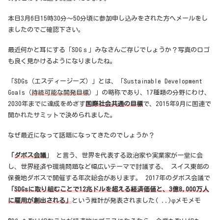
本日3月6日15時30分～50分頃に参加申し込みをされた方へメールをし
ましたのでご確認下さい。
最近何かと耳にする「SDGｓ」みなさんご存じでしょうか？写真のロゴ
も良く見かけるようになりましたね。
「SDGs（エスディージーズ）」とは、「Sustainable Development
Goals（
持続可能な開発目標
）」の略称であり、17種類の分野にわけ、
2030年までに達成をめざす
国際社会共通の目標
で、2015年9月に国連で
開かれたサミットで決められました。
なぜ最近になって話題になってきたのでしょうか？
「
ダボス会議
」 と言う、世界を代表する政治家や実業家が一堂に会
し、世界経済や環境問題など幅広いテーマで討議する、 スイス東部の
保養地ダボスで開催する年次総会があります。 2017年のダボス会議で
「
SDGsに取り組むことで12兆ドルを超える経済価値と、3億8,000万人
に雇用が創出される」
という推計が発表されました( ..)φメモメモ