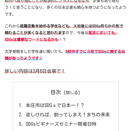
S
DGsへ取り組むことが経済的にプラスになるなら
、企業も取り組も
う！と言うことになり、多くの日本企業も関心を持つようになったよう
です。
これから
就職活動を始める学生なども、入社後にはSDGs何らかの形で
関わることが多くなると思われます
ので、今後は
就活においても、
SDGsは重要なワードになるかも
！？
大学受験をした学生達に聞いたら、
8校中すでに３校でSDGsに関する出
題があったようです！
詳しい内容は3月8日会場で！
目次
本庄市はSDGｓで日本一！？
欲しければ、創ってしまえ！まちの未来
SDGsビギナーズセミナー開催日時