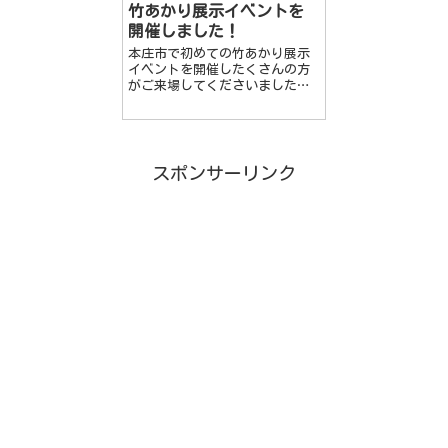
竹あかり展示イベントを
開催しました！
本庄市で初めての竹あかり展示
イベントを開催したくさんの方
がご来場してくださいました‼
竹あかりは全国各地のテーマパ
ークや神社仏閣、お城などでイ
ベント展示されています！ 当日
の様子 ...
スポンサーリンク