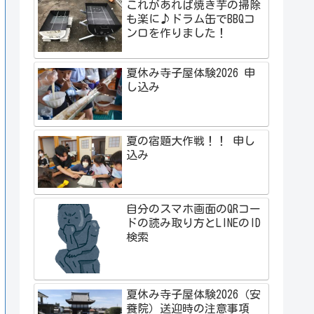
これがあれば焼き芋の掃除
も楽に♪ドラム缶でBBQコ
ンロを作りました！
夏休み寺子屋体験2026 申
し込み
夏の宿題大作戦！！ 申し
込み
自分のスマホ画面のQRコー
ドの読み取り方とLINEのID
検索
夏休み寺子屋体験2026（安
養院）送迎時の注意事項