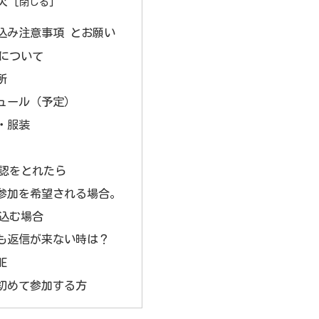
次
込み注意事項 とお願い
について
所
ュール（予定）
・服装
認をとれたら
参加を希望される場合。
込む場合
も返信が来ない時は？
E
初めて参加する方