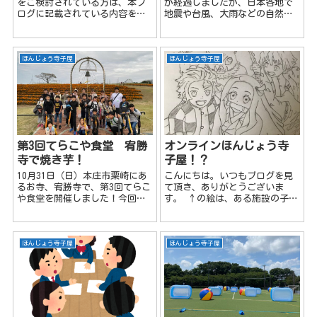
をご検討されている方は、本ブ
が経過しましたが、日本各地で
ログに記載されている内容をご
地震や台風、大雨などの自然災
理解の上お申込み下さい。 ほん
害が頻発しています。いざとい
じょう寺子屋のイベント情報や
うときのために、適切な備えを
お得な情報をゲット出来るほん
しておくことが重要です。しか
じょう寺子屋LINEオープンチャ
し、「何を準備すればいいのか
ほんじょう寺子屋
ほんじょう寺子屋
ットに登録するのがおススメ...
分からない」「最低限のものだ
けで...
第3回てらこや食堂 宥勝
オンラインほんじょう寺
寺で焼き芋！
子屋！？
10月31日（日）本庄市栗崎にあ
こんにちは。いつもブログを見
るお寺、宥勝寺で、第3回てらこ
て頂き、ありがとうございま
や食堂を開催しました！今回は
す。 ↑の絵は、ある施設の子供
カレーではなく、秋らしく落ち
たちに書いてーと頼まれたので
葉で焼き芋をみんなで楽しみま
書いてみたら思いのほか上手く
した♪てらこや食堂の募集は、
かけたので。 中学校の美術の成
公式LINEで案内しているので、
績は２だった寺子屋おじさんで
ほんじょう寺子屋
ほんじょう寺子屋
チラシ等は配布しておりません
すm(__)m 学生た...
m(...