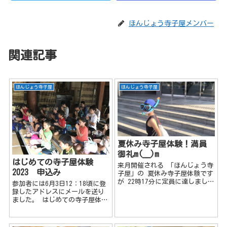
ほんじょう寺子屋メンバー
関連記事
ほんじょう寺子屋
ほんじょう寺子屋
夏休み寺子屋体験！満員
御礼m(__)m
はじめての寺子屋体験
来月開催される 「ほんじょう寺
2023 申込み
子屋」の 夏休み寺子屋体験です
が 22時17分に定員に達しました
参加者には6月3日12：18頃に登
m(__)m 夏休み寺子屋体験参加人
録したアドレスにメールを送り
数 案内チラシを配布して約１週
ました。 はじめての寺子屋体験
間で まさかの ８月２日宥勝寺
にご参加を検討されている方は
編 参加者３１名！ （ボラン
記載されている内容をご理解の
ティア...
上お申込み下さいm(__)m はじめ