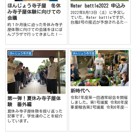
ほんじょう寺子屋 冬休
Water battle2022 申込み
み寺子屋体験に向けての
2022年8月13日（土）に予定し
会議
ていた、Water battleですが、
台風8号の接近が予想されるた
約１か月後に迫った冬休み寺子
め、中止いたします。 参加予定
屋体験に向けての会議をほにぽ
者の方には8月12日7時52分にメ
んプラザで行ってきました！
ールを配信いたしました。 設立
が、その前に 先日、本庄市教育
当時からずっと...
委員会から後援承認決定通知書
が届きました！これで各小学校
に案内チラシが配布できます
ほんじょう寺子屋
ほんじょう寺子屋
(^^♪ しかし...
新時代へ
令和7年度第一回通常総会を開催
第一弾！夏休み寺子屋体
しました。第1号議案 令和6年度
験 番外編
事業報告第2号議案 令和6年度決
夏休み寺子屋体験を振り返った
算報告第3号議案 令和7年度事業
記事です。学生達のことを紹介
計画第4号議案 令和7年度予算計
しています。
画第5号議案 副代表理事辞任の
件第6号議案 新理事就任の件全
て全会一致で議決され...