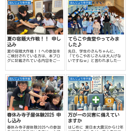
ての寺子屋体験って？ 令和元年
ほんじょう寺子屋
ほんじょう寺子屋
8...
夏の宿題大作戦！！ 申し
てらこや食堂やってみま
込み
した♪
夏の宿題大作戦！！への参加を
先日、学生のさんちゃんに、
ご検討されている方は、本ブロ
「てらこやおじさんは大人げな
グに記載されている内容をご理
いですねｗ」と言われました
解の上お申込み下さい。 ほんじ
が、学童で小学校3年生の女の子
ょう寺子屋のイベント情報は、
にも同じこと言われました
ほんじょう寺子屋LINEオープン
(;'∀')＃いつまでも童心を忘れ
チャットで配信します！登録お
ません まずやってみよう！とり
ほんじょう寺子屋
ほんじょう寺子屋
願いします(^^♪ ほん...
あえずやってみよう！と、いう
ことで...
春休み寺子屋体験2025 申
万が一の災害に備えてい
し込み
ますか
春休み寺子屋体験2025への参加
はじめに 東日本大震災から12年