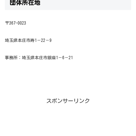
団体所在地
〒367-0023
埼玉県本庄市寿1－22－9
事務所
：
埼玉県本庄市銀座1－6－21
スポンサーリンク