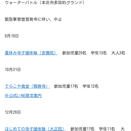
ウォーターバトル（本庄市多目的グランド）
緊急事態宣言発令に伴い、中止
9月19日
夏休み寺子屋体験（安養院）
参加児童20名 学生13名 大人3名
10月31日
てらこや食堂（宥勝寺）
参加児童17名 学生12名
※公式LINE限定案内
12月26日
はじめての寺子屋体験（大正院）
参加児童17名 学生11名
大